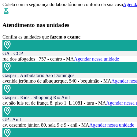
Coleta com a segurança do laboratório no conforto da sua casa
Agenda
Atendimento nas unidades
Confira as unidades que
fazem o exame
GA - CCP
rua dos afogados , 757 - centro - MA
Agendar nessa unidade
Gaspar - Ambulatorio Sao Domingos
avenida jerônimo de albuquerque, 540 - bequimão - MA
Agendar ness
Gaspar - Kids - Shopping Rio Anil
av. são luis rei de frança 8, piso 1, L 1081 - turu - MA
Agendar nessa 
GP - Anil
av. casemiro júnior, 80, sala 9 e 9 - anil - MA
Agendar nessa unidade