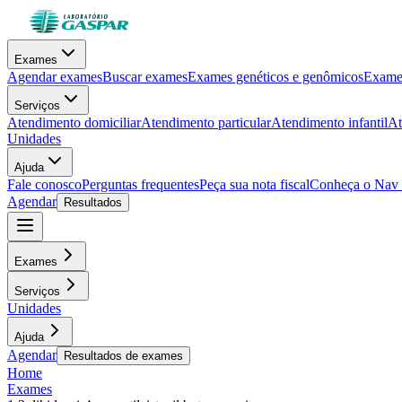
Exames
Agendar exames
Buscar exames
Exames genéticos e genômicos
Exames
Serviços
Atendimento domiciliar
Atendimento particular
Atendimento infantil
At
Unidades
Ajuda
Fale conosco
Perguntas frequentes
Peça sua nota fiscal
Conheça o Nav
Agendar
Resultados
Exames
Serviços
Unidades
Ajuda
Agendar
Resultados de exames
Home
Exames