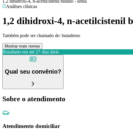
1,2 dihidroxi-4, n-acetilcistenil butano - urina
Análises clínicas
1,2 dihidroxi-4, n-acetilcistenil
Também pode ser chamado de:
butadieno
Mostrar mais nomes
Resultado em até
27 dias úteis
Qual seu convênio?
Sobre o atendimento
Atendimento domiciliar