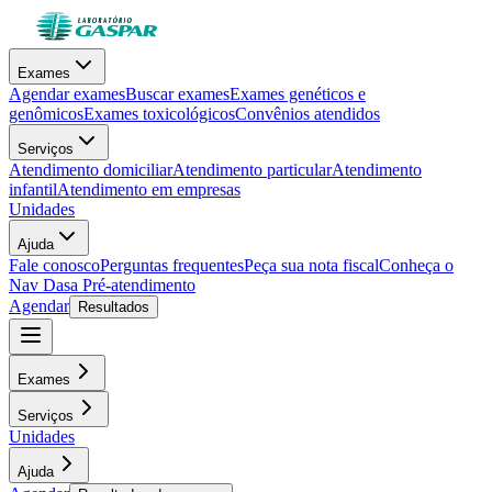
Exames
Agendar exames
Buscar exames
Exames genéticos e
genômicos
Exames toxicológicos
Convênios atendidos
Serviços
Atendimento domiciliar
Atendimento particular
Atendimento
infantil
Atendimento em empresas
Unidades
Ajuda
Fale conosco
Perguntas frequentes
Peça sua nota fiscal
Conheça o
Nav Dasa
Pré-atendimento
Agendar
Resultados
Exames
Serviços
Unidades
Ajuda