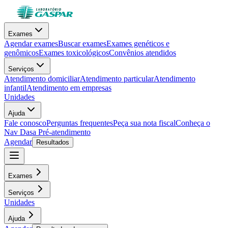
Exames
Agendar exames
Buscar exames
Exames genéticos e
genômicos
Exames toxicológicos
Convênios atendidos
Serviços
Atendimento domiciliar
Atendimento particular
Atendimento
infantil
Atendimento em empresas
Unidades
Ajuda
Fale conosco
Perguntas frequentes
Peça sua nota fiscal
Conheça o
Nav Dasa
Pré-atendimento
Agendar
Resultados
Exames
Serviços
Unidades
Ajuda