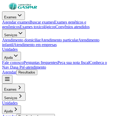
Exames
Agendar exames
Buscar exames
Exames genéticos e
genômicos
Exames toxicológicos
Convênios atendidos
Serviços
Atendimento domiciliar
Atendimento particular
Atendimento
infantil
Atendimento em empresas
Unidades
Ajuda
Fale conosco
Perguntas frequentes
Peça sua nota fiscal
Conheça o
Nav Dasa
Pré-atendimento
Agendar
Resultados
Exames
Serviços
Unidades
Ajuda