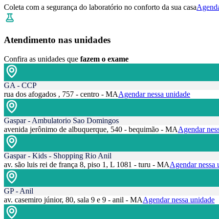
Coleta com a segurança do laboratório no conforto da sua casa
Agenda
Atendimento nas unidades
Confira as unidades que
fazem o exame
GA - CCP
rua dos afogados , 757 - centro - MA
Agendar nessa unidade
Gaspar - Ambulatorio Sao Domingos
avenida jerônimo de albuquerque, 540 - bequimão - MA
Agendar ness
Gaspar - Kids - Shopping Rio Anil
av. são luis rei de frança 8, piso 1, L 1081 - turu - MA
Agendar nessa 
GP - Anil
av. casemiro júnior, 80, sala 9 e 9 - anil - MA
Agendar nessa unidade