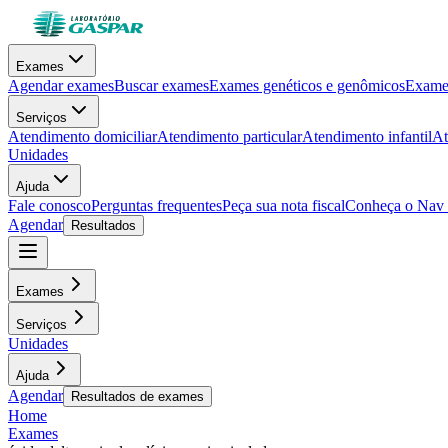
Exames
Agendar exames
Buscar exames
Exames genéticos e genômicos
Exames
Serviços
Atendimento domiciliar
Atendimento particular
Atendimento infantil
At
Unidades
Ajuda
Fale conosco
Perguntas frequentes
Peça sua nota fiscal
Conheça o Nav
Agendar
Resultados
Exames
Serviços
Unidades
Ajuda
Agendar
Resultados de exames
Home
Exames