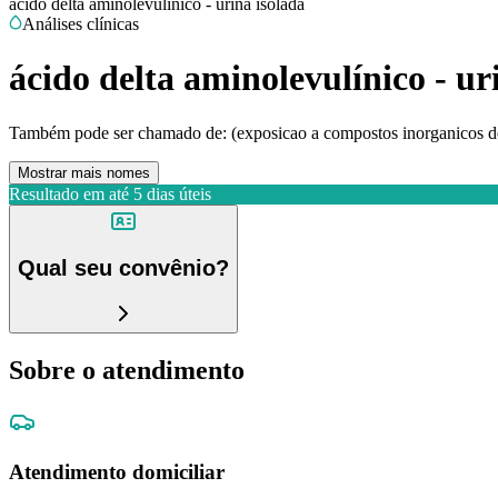
ácido delta aminolevulínico - urina isolada
Análises clínicas
ácido delta aminolevulínico - ur
Também pode ser chamado de:
(exposicao a compostos inorganicos de 
Mostrar mais nomes
Resultado em até
5 dias úteis
Qual seu convênio?
Sobre o atendimento
Atendimento domiciliar