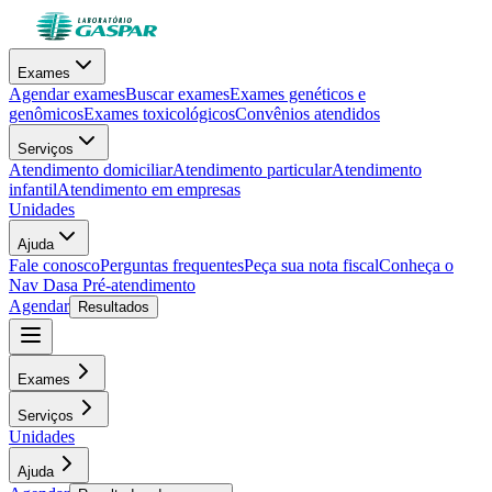
Exames
Agendar exames
Buscar exames
Exames genéticos e
genômicos
Exames toxicológicos
Convênios atendidos
Serviços
Atendimento domiciliar
Atendimento particular
Atendimento
infantil
Atendimento em empresas
Unidades
Ajuda
Fale conosco
Perguntas frequentes
Peça sua nota fiscal
Conheça o
Nav Dasa
Pré-atendimento
Agendar
Resultados
Exames
Serviços
Unidades
Ajuda