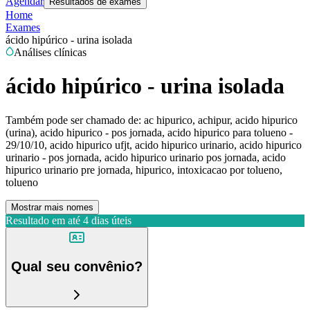
Agendar
Resultados de exames
Home
Exames
ácido hipúrico - urina isolada
Análises clínicas
ácido hipúrico - urina isolada
Também pode ser chamado de:
ac hipurico, achipur, acido hipurico
(urina), acido hipurico - pos jornada, acido hipurico para tolueno -
29/10/10, acido hipurico ufjt, acido hipurico urinario, acido hipurico
urinario - pos jornada, acido hipurico urinario pos jornada, acido
hipurico urinario pre jornada, hipurico, intoxicacao por tolueno,
tolueno
Mostrar mais nomes
Resultado em até
4 dias úteis
Qual seu convênio?