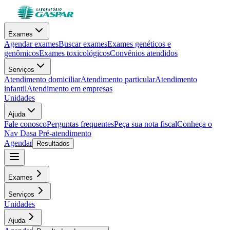
Exames
Agendar exames
Buscar exames
Exames genéticos e
genômicos
Exames toxicológicos
Convênios atendidos
Serviços
Atendimento domiciliar
Atendimento particular
Atendimento
infantil
Atendimento em empresas
Unidades
Ajuda
Fale conosco
Perguntas frequentes
Peça sua nota fiscal
Conheça o
Nav Dasa
Pré-atendimento
Agendar
Resultados
Exames
Serviços
Unidades
Ajuda