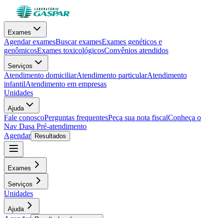
Exames
Agendar exames
Buscar exames
Exames genéticos e
genômicos
Exames toxicológicos
Convênios atendidos
Serviços
Atendimento domiciliar
Atendimento particular
Atendimento
infantil
Atendimento em empresas
Unidades
Ajuda
Fale conosco
Perguntas frequentes
Peça sua nota fiscal
Conheça o
Nav Dasa
Pré-atendimento
Agendar
Resultados
Exames
Serviços
Unidades
Ajuda