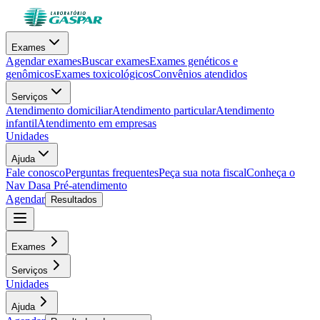
Exames
Agendar exames
Buscar exames
Exames genéticos e
genômicos
Exames toxicológicos
Convênios atendidos
Serviços
Atendimento domiciliar
Atendimento particular
Atendimento
infantil
Atendimento em empresas
Unidades
Ajuda
Fale conosco
Perguntas frequentes
Peça sua nota fiscal
Conheça o
Nav Dasa
Pré-atendimento
Agendar
Resultados
Exames
Serviços
Unidades
Ajuda