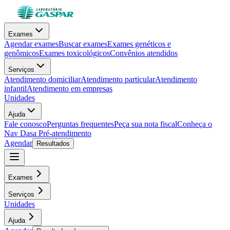
Exames
Agendar exames
Buscar exames
Exames genéticos e
genômicos
Exames toxicológicos
Convênios atendidos
Serviços
Atendimento domiciliar
Atendimento particular
Atendimento
infantil
Atendimento em empresas
Unidades
Ajuda
Fale conosco
Perguntas frequentes
Peça sua nota fiscal
Conheça o
Nav Dasa
Pré-atendimento
Agendar
Resultados
Exames
Serviços
Unidades
Ajuda