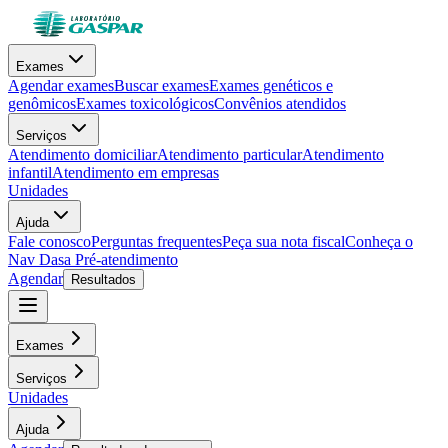
Exames
Agendar exames
Buscar exames
Exames genéticos e
genômicos
Exames toxicológicos
Convênios atendidos
Serviços
Atendimento domiciliar
Atendimento particular
Atendimento
infantil
Atendimento em empresas
Unidades
Ajuda
Fale conosco
Perguntas frequentes
Peça sua nota fiscal
Conheça o
Nav Dasa
Pré-atendimento
Agendar
Resultados
Exames
Serviços
Unidades
Ajuda