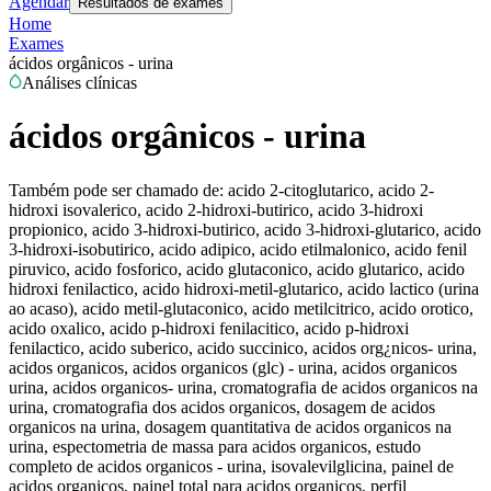
Agendar
Resultados de exames
Home
Exames
ácidos orgânicos - urina
Análises clínicas
ácidos orgânicos - urina
Também pode ser chamado de:
acido 2-citoglutarico, acido 2-
hidroxi isovalerico, acido 2-hidroxi-butirico, acido 3-hidroxi
propionico, acido 3-hidroxi-butirico, acido 3-hidroxi-glutarico, acido
3-hidroxi-isobutirico, acido adipico, acido etilmalonico, acido fenil
piruvico, acido fosforico, acido glutaconico, acido glutarico, acido
hidroxi fenilactico, acido hidroxi-metil-glutarico, acido lactico (urina
ao acaso), acido metil-glutaconico, acido metilcitrico, acido orotico,
acido oxalico, acido p-hidroxi fenilacitico, acido p-hidroxi
fenilactico, acido suberico, acido succinico, acidos org¿nicos- urina,
acidos organicos, acidos organicos (glc) - urina, acidos organicos
urina, acidos organicos- urina, cromatografia de acidos organicos na
urina, cromatografia dos acidos organicos, dosagem de acidos
organicos na urina, dosagem quantitativa de acidos organicos na
urina, espectometria de massa para acidos organicos, estudo
completo de acidos organicos - urina, isovalevilglicina, painel de
acidos organicos, painel total para acidos organicos, perfil