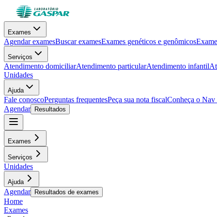
Exames
Agendar exames
Buscar exames
Exames genéticos e genômicos
Exames
Serviços
Atendimento domiciliar
Atendimento particular
Atendimento infantil
At
Unidades
Ajuda
Fale conosco
Perguntas frequentes
Peça sua nota fiscal
Conheça o Nav
Agendar
Resultados
Exames
Serviços
Unidades
Ajuda
Agendar
Resultados de exames
Home
Exames