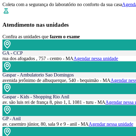
Coleta com a segurança do laboratório no conforto da sua casa
Agenda
Atendimento nas unidades
Confira as unidades que
fazem o exame
GA - CCP
rua dos afogados , 757 - centro - MA
Agendar nessa unidade
Gaspar - Ambulatorio Sao Domingos
avenida jerônimo de albuquerque, 540 - bequimão - MA
Agendar ness
Gaspar - Kids - Shopping Rio Anil
av. são luis rei de frança 8, piso 1, L 1081 - turu - MA
Agendar nessa 
GP - Anil
av. casemiro júnior, 80, sala 9 e 9 - anil - MA
Agendar nessa unidade