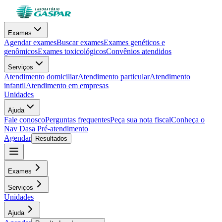
Exames
Agendar exames
Buscar exames
Exames genéticos e
genômicos
Exames toxicológicos
Convênios atendidos
Serviços
Atendimento domiciliar
Atendimento particular
Atendimento
infantil
Atendimento em empresas
Unidades
Ajuda
Fale conosco
Perguntas frequentes
Peça sua nota fiscal
Conheça o
Nav Dasa
Pré-atendimento
Agendar
Resultados
Exames
Serviços
Unidades
Ajuda