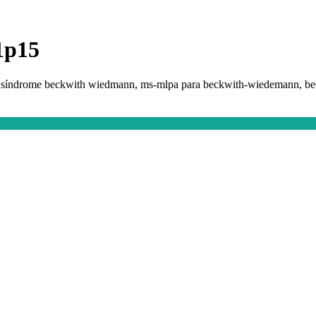
11p15
pa, síndrome beckwith wiedmann, ms-mlpa para beckwith-wiedemann, 