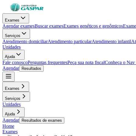
Exames
Agendar exames
Buscar exames
Exames genéticos e genômicos
Exames
Serviços
Atendimento domiciliar
Atendimento particular
Atendimento infantil
At
Unidades
Ajuda
Fale conosco
Perguntas frequentes
Peça sua nota fiscal
Conheça o Nav
Agendar
Resultados
Exames
Serviços
Unidades
Ajuda
Agendar
Resultados de exames
Home
Exames