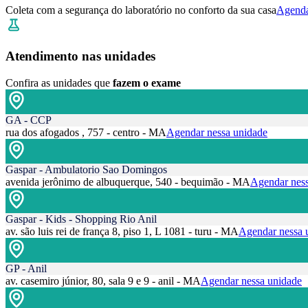
Coleta com a segurança do laboratório no conforto da sua casa
Agenda
Atendimento nas unidades
Confira as unidades que
fazem o exame
GA - CCP
rua dos afogados , 757 - centro - MA
Agendar nessa unidade
Gaspar - Ambulatorio Sao Domingos
avenida jerônimo de albuquerque, 540 - bequimão - MA
Agendar ness
Gaspar - Kids - Shopping Rio Anil
av. são luis rei de frança 8, piso 1, L 1081 - turu - MA
Agendar nessa 
GP - Anil
av. casemiro júnior, 80, sala 9 e 9 - anil - MA
Agendar nessa unidade