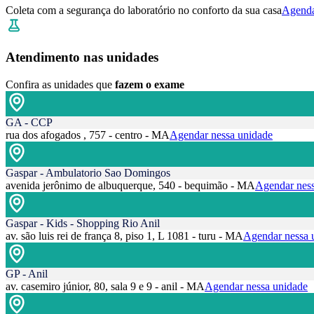
Coleta com a segurança do laboratório no conforto da sua casa
Agenda
Atendimento nas unidades
Confira as unidades que
fazem o exame
GA - CCP
rua dos afogados , 757 - centro - MA
Agendar nessa unidade
Gaspar - Ambulatorio Sao Domingos
avenida jerônimo de albuquerque, 540 - bequimão - MA
Agendar ness
Gaspar - Kids - Shopping Rio Anil
av. são luis rei de frança 8, piso 1, L 1081 - turu - MA
Agendar nessa 
GP - Anil
av. casemiro júnior, 80, sala 9 e 9 - anil - MA
Agendar nessa unidade