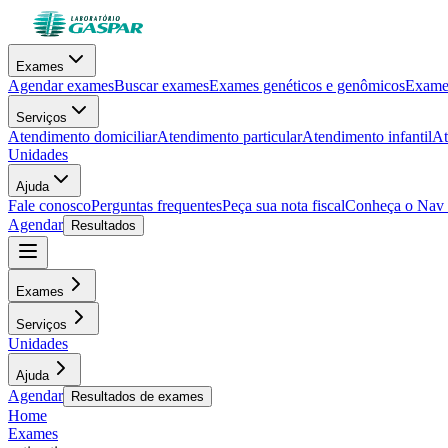
Exames
Agendar exames
Buscar exames
Exames genéticos e genômicos
Exames
Serviços
Atendimento domiciliar
Atendimento particular
Atendimento infantil
At
Unidades
Ajuda
Fale conosco
Perguntas frequentes
Peça sua nota fiscal
Conheça o Nav
Agendar
Resultados
Exames
Serviços
Unidades
Ajuda
Agendar
Resultados de exames
Home
Exames