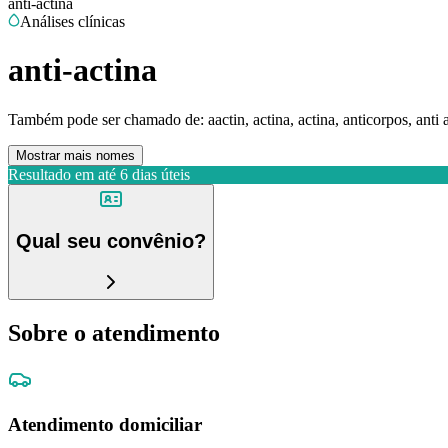
anti-actina
Análises clínicas
anti-actina
Também pode ser chamado de:
aactin, actina, actina, anticorpos, anti 
Mostrar mais nomes
Resultado em até
6 dias úteis
Qual seu convênio?
Sobre o atendimento
Atendimento domiciliar