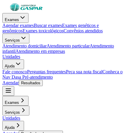
Exames
Agendar exames
Buscar exames
Exames genéticos e
genômicos
Exames toxicológicos
Convênios atendidos
Serviços
Atendimento domiciliar
Atendimento particular
Atendimento
infantil
Atendimento em empresas
Unidades
Ajuda
Fale conosco
Perguntas frequentes
Peça sua nota fiscal
Conheça o
Nav Dasa
Pré-atendimento
Agendar
Resultados
Exames
Serviços
Unidades
Ajuda