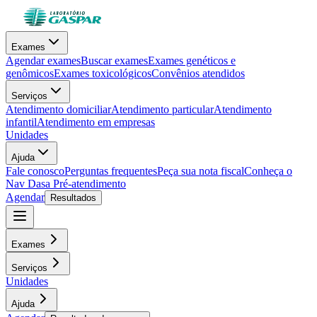
Exames
Agendar exames
Buscar exames
Exames genéticos e
genômicos
Exames toxicológicos
Convênios atendidos
Serviços
Atendimento domiciliar
Atendimento particular
Atendimento
infantil
Atendimento em empresas
Unidades
Ajuda
Fale conosco
Perguntas frequentes
Peça sua nota fiscal
Conheça o
Nav Dasa
Pré-atendimento
Agendar
Resultados
Exames
Serviços
Unidades
Ajuda