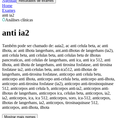
Agendar
Resultados de exames
Home
Exames
anti ia2
Análises clínicas
anti ia2
Também pode ser chamado de:
aaia2, ac anti celula beta, ac anti
ilhota, ac anti ilhota langerhans, ant.anti-ilhotas de langerhans (ia2),
anti celula beta, anti celulas beta, anti celulas beta de ilhotas
pancreaticas, anti celulas de langerhans, anti ica, anti ica 512, anti
ilhota, anti ilhota de langerhans, anti tirosina fosfatase, anti tirosina
fosfatase ia2, anti-celulas beta, anti-ica512, anti-ilhotas de
langerhans, anti-tirosina fosfatase, anticorpo anti celula beta,
anticorpo anti ilhota, anticorpo anti-celula beta, anticorpo anti-ilhota,
anticorpo anti-tirosina fosfatase (ia2), anticorpo anti-tirosinoquinase
512, anticorpos anti celula b, anticorpos anti-ia2, anticorpos anti-
ilhotas de langerhans, anticorpos ica, celulas beta, anticorpos, ia2,
ia2, anticorpos, ica, ica 512, anticorpos, soro, ica-512, anticorpos,
ilhotas de langerhans, ia2, anticorpos, tirosinaquinase 512,
anticorpos, anti-ilhota, ilhota
Mostrar mais nomes