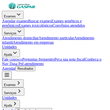
Exames
Agendar exames
Buscar exames
Exames genéticos e
genômicos
Exames toxicológicos
Convênios atendidos
Serviços
Atendimento domiciliar
Atendimento particular
Atendimento
infantil
Atendimento em empresas
Unidades
Ajuda
Fale conosco
Perguntas frequentes
Peça sua nota fiscal
Conheça o
Nav Dasa
Pré-atendimento
Agendar
Resultados
Exames
Serviços
Unidades
Ajuda