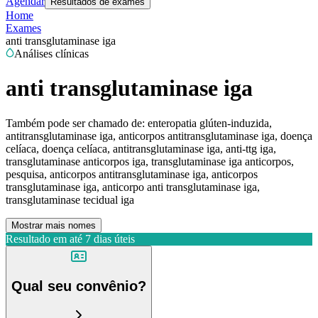
Agendar
Resultados de exames
Home
Exames
anti transglutaminase iga
Análises clínicas
anti transglutaminase iga
Também pode ser chamado de:
enteropatia glúten-induzida,
antitransglutaminase iga, anticorpos antitransglutaminase iga, doença
celíaca, doença celíaca, antitransglutaminase iga, anti-ttg iga,
transglutaminase anticorpos iga, transglutaminase iga anticorpos,
pesquisa, anticorpos antitransglutaminase iga, anticorpos
transglutaminase iga, anticorpo anti transglutaminase iga,
transglutaminase tecidual iga
Mostrar mais nomes
Resultado em até
7 dias úteis
Qual seu convênio?