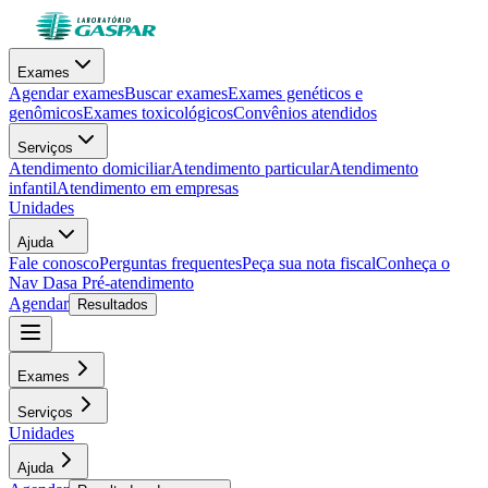
Exames
Agendar exames
Buscar exames
Exames genéticos e
genômicos
Exames toxicológicos
Convênios atendidos
Serviços
Atendimento domiciliar
Atendimento particular
Atendimento
infantil
Atendimento em empresas
Unidades
Ajuda
Fale conosco
Perguntas frequentes
Peça sua nota fiscal
Conheça o
Nav Dasa
Pré-atendimento
Agendar
Resultados
Exames
Serviços
Unidades
Ajuda