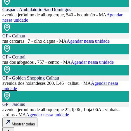
Gaspar - Ambulatorio Sao Domingos
avenida jerônimo de albuquerque, 540 - bequimão - MA
Agendar
nessa unidade
GP - Calhau
rua carcaras , 7 - olho d'agua - MA
Agendar nessa unidade
GP - Central
rua dos afogados , 757 - centro - MA
Agendar nessa unidade
GP - Golden Shopping Calhau
avenida dos holandeses 200, L46 - calhau - MA
Agendar nessa
unidade
GP - Jardins
avenida jeronimo de albuquerque 25, lj 06 , Loja 06A - vinhais-
jardins - MA
Agendar nessa unidade
Mostrar todas