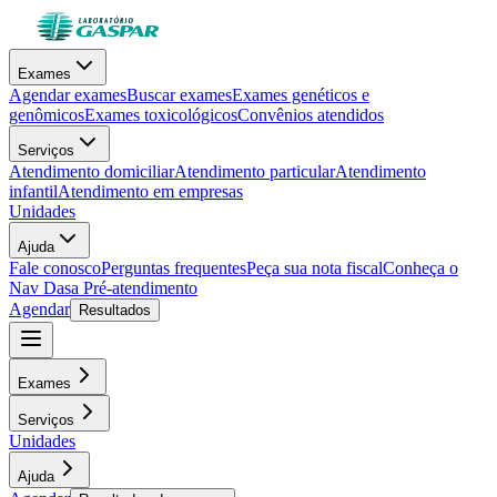
Exames
Agendar exames
Buscar exames
Exames genéticos e
genômicos
Exames toxicológicos
Convênios atendidos
Serviços
Atendimento domiciliar
Atendimento particular
Atendimento
infantil
Atendimento em empresas
Unidades
Ajuda
Fale conosco
Perguntas frequentes
Peça sua nota fiscal
Conheça o
Nav Dasa
Pré-atendimento
Agendar
Resultados
Exames
Serviços
Unidades
Ajuda