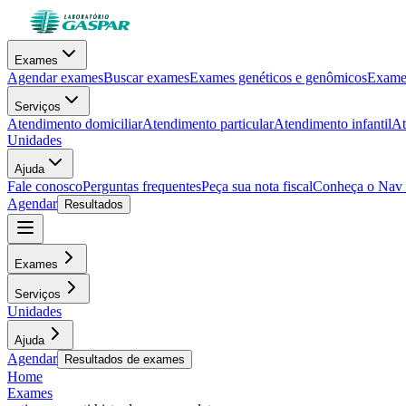
Exames
Agendar exames
Buscar exames
Exames genéticos e genômicos
Exames
Serviços
Atendimento domiciliar
Atendimento particular
Atendimento infantil
At
Unidades
Ajuda
Fale conosco
Perguntas frequentes
Peça sua nota fiscal
Conheça o Nav
Agendar
Resultados
Exames
Serviços
Unidades
Ajuda
Agendar
Resultados de exames
Home
Exames