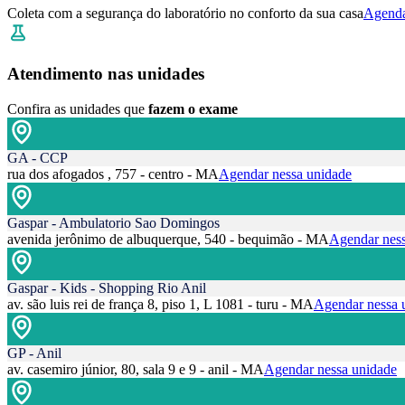
Coleta com a segurança do laboratório no conforto da sua casa
Agenda
Atendimento nas unidades
Confira as unidades que
fazem o exame
GA - CCP
rua dos afogados , 757 - centro - MA
Agendar nessa unidade
Gaspar - Ambulatorio Sao Domingos
avenida jerônimo de albuquerque, 540 - bequimão - MA
Agendar ness
Gaspar - Kids - Shopping Rio Anil
av. são luis rei de frança 8, piso 1, L 1081 - turu - MA
Agendar nessa 
GP - Anil
av. casemiro júnior, 80, sala 9 e 9 - anil - MA
Agendar nessa unidade