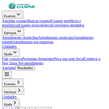
Exames
Agendar exames
Buscar exames
Exames genéticos e
genômicos
Exames toxicológicos
Convênios atendidos
Serviços
Atendimento domiciliar
Atendimento particular
Atendimento
infantil
Atendimento em empresas
Unidades
Ajuda
Fale conosco
Perguntas frequentes
Peça sua nota fiscal
Conheça o
Nav Dasa
Pré-atendimento
Agendar
Resultados
Exames
Serviços
Unidades
Ajuda