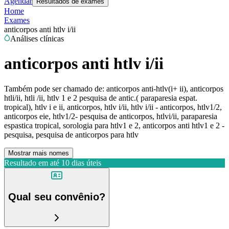
Agendar
Resultados de exames
Home
Exames
anticorpos anti htlv i/ii
Análises clínicas
anticorpos anti htlv i/ii
Também pode ser chamado de:
anticorpos anti-htlv(i+ ii), anticorpos
htli/ii, htli /ii, htlv 1 e 2 pesquisa de antic.( paraparesia espat.
tropical), htlv i e ii, anticorpos, htlv i/ii, htlv i/ii - anticorpos, htlv1/2,
anticorpos eie, htlv1/2- pesquisa de anticorpos, htlvi/ii, paraparesia
espastica tropical, sorologia para htlv1 e 2, anticorpos anti htlv1 e 2 -
pesquisa, pesquisa de anticorpos para htlv
Mostrar mais nomes
Resultado em até
10 dias úteis
Qual seu convênio?