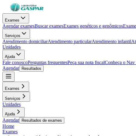
Exames
Agendar exames
Buscar exames
Exames genéticos e genômicos
Exames
Serviços
Atendimento domiciliar
Atendimento particular
Atendimento infantil
At
Unidades
Ajuda
Fale conosco
Perguntas frequentes
Peça sua nota fiscal
Conheça o Nav
Agendar
Resultados
Exames
Serviços
Unidades
Ajuda
Agendar
Resultados de exames
Home
Exames