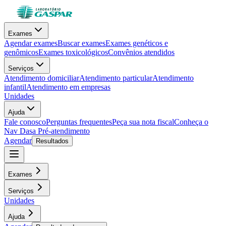
Exames
Agendar exames
Buscar exames
Exames genéticos e
genômicos
Exames toxicológicos
Convênios atendidos
Serviços
Atendimento domiciliar
Atendimento particular
Atendimento
infantil
Atendimento em empresas
Unidades
Ajuda
Fale conosco
Perguntas frequentes
Peça sua nota fiscal
Conheça o
Nav Dasa
Pré-atendimento
Agendar
Resultados
Exames
Serviços
Unidades
Ajuda