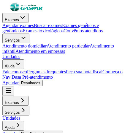
Exames
Agendar exames
Buscar exames
Exames genéticos e
genômicos
Exames toxicológicos
Convênios atendidos
Serviços
Atendimento domiciliar
Atendimento particular
Atendimento
infantil
Atendimento em empresas
Unidades
Ajuda
Fale conosco
Perguntas frequentes
Peça sua nota fiscal
Conheça o
Nav Dasa
Pré-atendimento
Agendar
Resultados
Exames
Serviços
Unidades
Ajuda