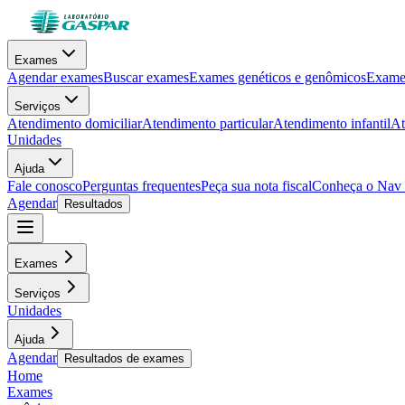
Exames
Agendar exames
Buscar exames
Exames genéticos e genômicos
Exames
Serviços
Atendimento domiciliar
Atendimento particular
Atendimento infantil
At
Unidades
Ajuda
Fale conosco
Perguntas frequentes
Peça sua nota fiscal
Conheça o Nav
Agendar
Resultados
Exames
Serviços
Unidades
Ajuda
Agendar
Resultados de exames
Home
Exames