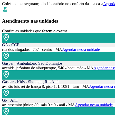
Coleta com a segurança do laboratório no conforto da sua casa
Agenda
Atendimento nas unidades
Confira as unidades que
fazem o exame
GA - CCP
rua dos afogados , 757 - centro - MA
Agendar nessa unidade
Gaspar - Ambulatorio Sao Domingos
avenida jerônimo de albuquerque, 540 - bequimão - MA
Agendar ness
Gaspar - Kids - Shopping Rio Anil
av. são luis rei de frança 8, piso 1, L 1081 - turu - MA
Agendar nessa 
GP - Anil
av. casemiro júnior, 80, sala 9 e 9 - anil - MA
Agendar nessa unidade