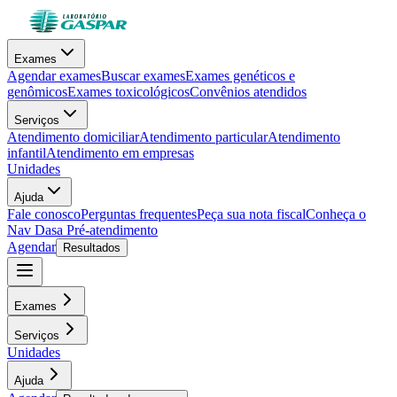
Exames
Agendar exames
Buscar exames
Exames genéticos e
genômicos
Exames toxicológicos
Convênios atendidos
Serviços
Atendimento domiciliar
Atendimento particular
Atendimento
infantil
Atendimento em empresas
Unidades
Ajuda
Fale conosco
Perguntas frequentes
Peça sua nota fiscal
Conheça o
Nav Dasa
Pré-atendimento
Agendar
Resultados
Exames
Serviços
Unidades
Ajuda