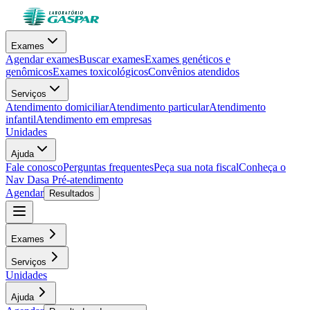
Exames
Agendar exames
Buscar exames
Exames genéticos e
genômicos
Exames toxicológicos
Convênios atendidos
Serviços
Atendimento domiciliar
Atendimento particular
Atendimento
infantil
Atendimento em empresas
Unidades
Ajuda
Fale conosco
Perguntas frequentes
Peça sua nota fiscal
Conheça o
Nav Dasa
Pré-atendimento
Agendar
Resultados
Exames
Serviços
Unidades
Ajuda