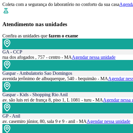
Coleta com a segurança do laboratório no conforto da sua casa
Agenda
Atendimento nas unidades
Confira as unidades que
fazem o exame
GA - CCP
rua dos afogados , 757 - centro - MA
Agendar nessa unidade
Gaspar - Ambulatorio Sao Domingos
avenida jerônimo de albuquerque, 540 - bequimão - MA
Agendar ness
Gaspar - Kids - Shopping Rio Anil
av. são luis rei de frança 8, piso 1, L 1081 - turu - MA
Agendar nessa 
GP - Anil
av. casemiro júnior, 80, sala 9 e 9 - anil - MA
Agendar nessa unidade