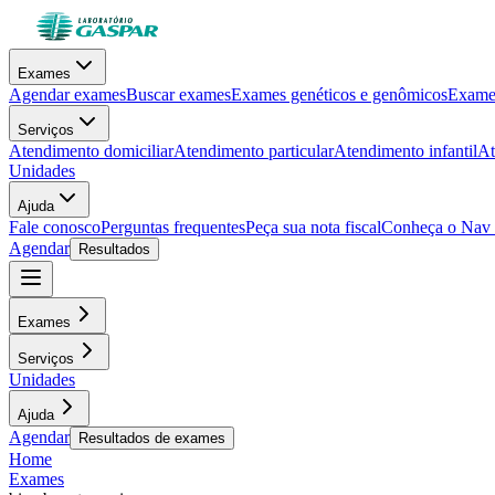
Exames
Agendar exames
Buscar exames
Exames genéticos e genômicos
Exames
Serviços
Atendimento domiciliar
Atendimento particular
Atendimento infantil
At
Unidades
Ajuda
Fale conosco
Perguntas frequentes
Peça sua nota fiscal
Conheça o Nav
Agendar
Resultados
Exames
Serviços
Unidades
Ajuda
Agendar
Resultados de exames
Home
Exames