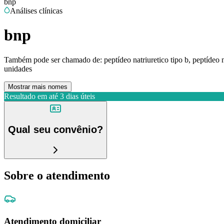
bnp
Análises clínicas
bnp
Também pode ser chamado de:
peptídeo natriuretico tipo b, peptídeo 
unidades
Mostrar mais nomes
Resultado em até
3 dias úteis
Qual seu convênio?
Sobre o atendimento
Atendimento domiciliar