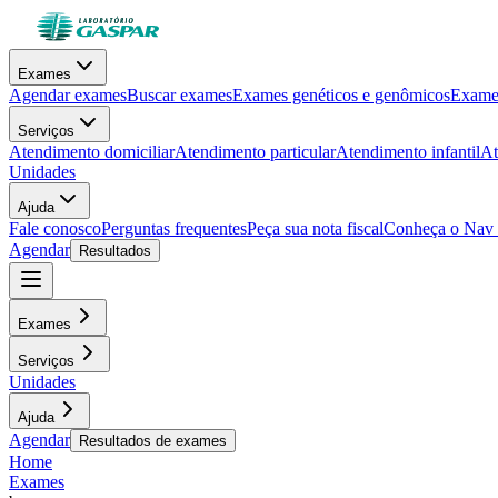
Exames
Agendar exames
Buscar exames
Exames genéticos e genômicos
Exames
Serviços
Atendimento domiciliar
Atendimento particular
Atendimento infantil
At
Unidades
Ajuda
Fale conosco
Perguntas frequentes
Peça sua nota fiscal
Conheça o Nav
Agendar
Resultados
Exames
Serviços
Unidades
Ajuda
Agendar
Resultados de exames
Home
Exames