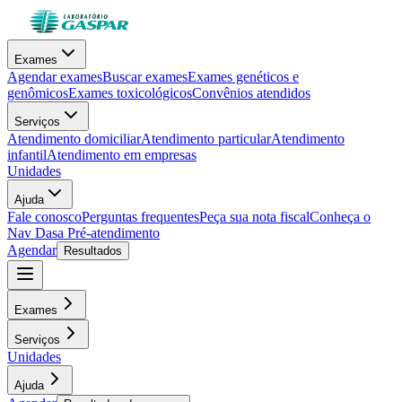
Exames
Agendar exames
Buscar exames
Exames genéticos e
genômicos
Exames toxicológicos
Convênios atendidos
Serviços
Atendimento domiciliar
Atendimento particular
Atendimento
infantil
Atendimento em empresas
Unidades
Ajuda
Fale conosco
Perguntas frequentes
Peça sua nota fiscal
Conheça o
Nav Dasa
Pré-atendimento
Agendar
Resultados
Exames
Serviços
Unidades
Ajuda