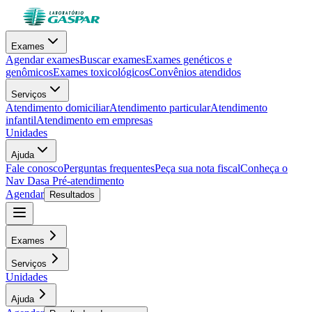
Exames
Agendar exames
Buscar exames
Exames genéticos e
genômicos
Exames toxicológicos
Convênios atendidos
Serviços
Atendimento domiciliar
Atendimento particular
Atendimento
infantil
Atendimento em empresas
Unidades
Ajuda
Fale conosco
Perguntas frequentes
Peça sua nota fiscal
Conheça o
Nav Dasa
Pré-atendimento
Agendar
Resultados
Exames
Serviços
Unidades
Ajuda