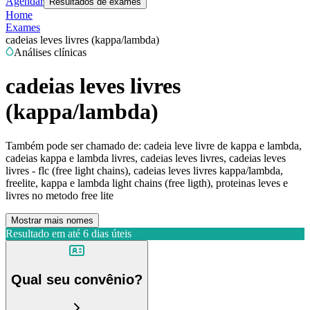
Agendar
Resultados de exames
Home
Exames
cadeias leves livres (kappa/lambda)
Análises clínicas
cadeias leves livres
(kappa/lambda)
Também pode ser chamado de:
cadeia leve livre de kappa e lambda,
cadeias kappa e lambda livres, cadeias leves livres, cadeias leves
livres - flc (free light chains), cadeias leves livres kappa/lambda,
freelite, kappa e lambda light chains (free ligth), proteinas leves e
livres no metodo free lite
Mostrar mais nomes
Resultado em até
6 dias úteis
Qual seu convênio?