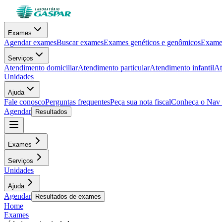
Exames
Agendar exames
Buscar exames
Exames genéticos e genômicos
Exames
Serviços
Atendimento domiciliar
Atendimento particular
Atendimento infantil
At
Unidades
Ajuda
Fale conosco
Perguntas frequentes
Peça sua nota fiscal
Conheça o Nav
Agendar
Resultados
Exames
Serviços
Unidades
Ajuda
Agendar
Resultados de exames
Home
Exames