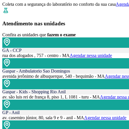
Coleta com a segurança do laboratório no conforto da sua casa
Agenda
Atendimento nas unidades
Confira as unidades que
fazem o exame
GA - CCP
rua dos afogados , 757 - centro - MA
Agendar nessa unidade
Gaspar - Ambulatorio Sao Domingos
avenida jerônimo de albuquerque, 540 - bequimão - MA
Agendar ness
Gaspar - Kids - Shopping Rio Anil
av. são luis rei de frança 8, piso 1, L 1081 - turu - MA
Agendar nessa 
GP - Anil
av. casemiro júnior, 80, sala 9 e 9 - anil - MA
Agendar nessa unidade