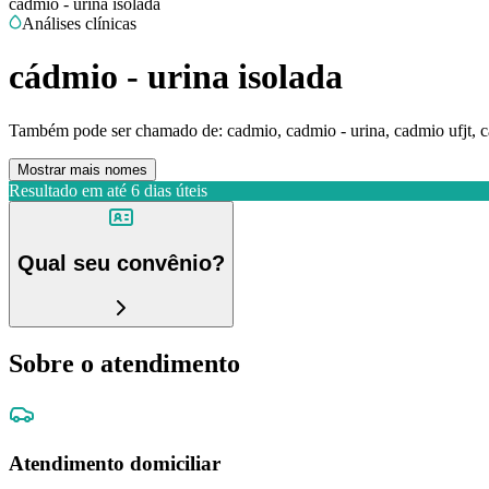
cádmio - urina isolada
Análises clínicas
cádmio - urina isolada
Também pode ser chamado de:
cadmio, cadmio - urina, cadmio ufjt, c
Mostrar mais nomes
Resultado em até
6 dias úteis
Qual seu convênio?
Sobre o atendimento
Atendimento domiciliar