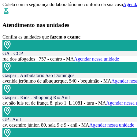
Coleta com a segurança do laboratório no conforto da sua casa
Agenda
Atendimento nas unidades
Confira as unidades que
fazem o exame
GA - CCP
rua dos afogados , 757 - centro - MA
Agendar nessa unidade
Gaspar - Ambulatorio Sao Domingos
avenida jerônimo de albuquerque, 540 - bequimão - MA
Agendar ness
Gaspar - Kids - Shopping Rio Anil
av. são luis rei de frança 8, piso 1, L 1081 - turu - MA
Agendar nessa 
GP - Anil
av. casemiro júnior, 80, sala 9 e 9 - anil - MA
Agendar nessa unidade