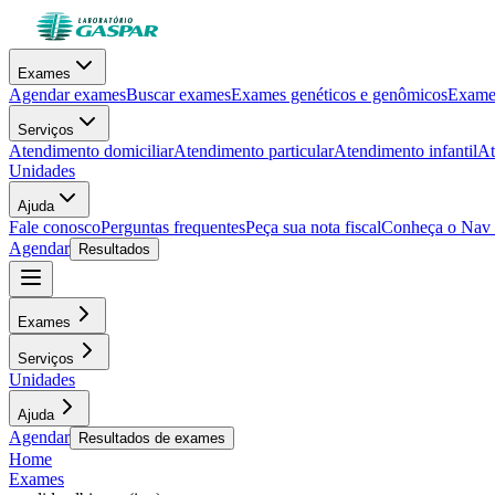
Exames
Agendar exames
Buscar exames
Exames genéticos e genômicos
Exames
Serviços
Atendimento domiciliar
Atendimento particular
Atendimento infantil
At
Unidades
Ajuda
Fale conosco
Perguntas frequentes
Peça sua nota fiscal
Conheça o Nav
Agendar
Resultados
Exames
Serviços
Unidades
Ajuda
Agendar
Resultados de exames
Home
Exames