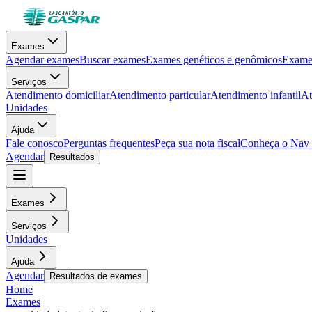
Exames
Agendar exames
Buscar exames
Exames genéticos e genômicos
Exames
Serviços
Atendimento domiciliar
Atendimento particular
Atendimento infantil
At
Unidades
Ajuda
Fale conosco
Perguntas frequentes
Peça sua nota fiscal
Conheça o Nav
Agendar
Resultados
Exames
Serviços
Unidades
Ajuda
Agendar
Resultados de exames
Home
Exames