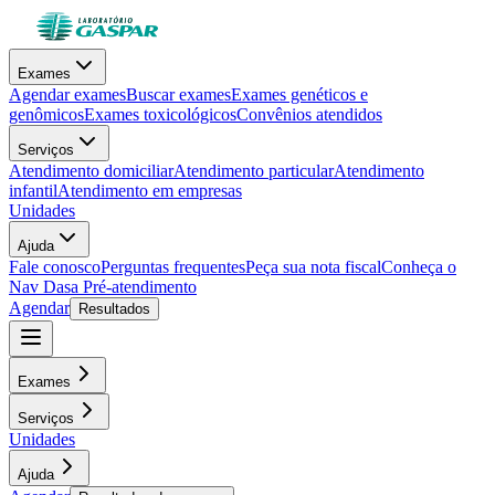
Exames
Agendar exames
Buscar exames
Exames genéticos e
genômicos
Exames toxicológicos
Convênios atendidos
Serviços
Atendimento domiciliar
Atendimento particular
Atendimento
infantil
Atendimento em empresas
Unidades
Ajuda
Fale conosco
Perguntas frequentes
Peça sua nota fiscal
Conheça o
Nav Dasa
Pré-atendimento
Agendar
Resultados
Exames
Serviços
Unidades
Ajuda