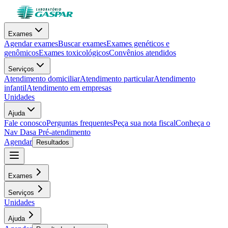
Exames
Agendar exames
Buscar exames
Exames genéticos e
genômicos
Exames toxicológicos
Convênios atendidos
Serviços
Atendimento domiciliar
Atendimento particular
Atendimento
infantil
Atendimento em empresas
Unidades
Ajuda
Fale conosco
Perguntas frequentes
Peça sua nota fiscal
Conheça o
Nav Dasa
Pré-atendimento
Agendar
Resultados
Exames
Serviços
Unidades
Ajuda