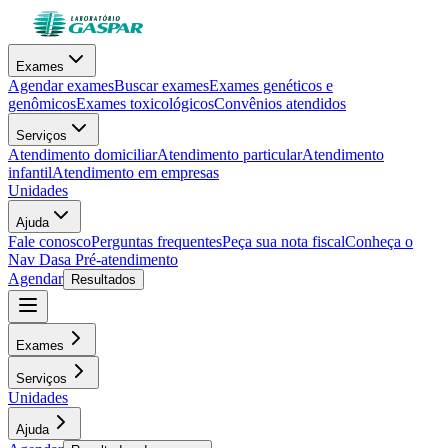
Exames
Agendar exames
Buscar exames
Exames genéticos e
genômicos
Exames toxicológicos
Convênios atendidos
Serviços
Atendimento domiciliar
Atendimento particular
Atendimento
infantil
Atendimento em empresas
Unidades
Ajuda
Fale conosco
Perguntas frequentes
Peça sua nota fiscal
Conheça o
Nav Dasa
Pré-atendimento
Agendar
Resultados
Exames
Serviços
Unidades
Ajuda