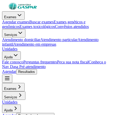
Exames
Agendar exames
Buscar exames
Exames genéticos e
genômicos
Exames toxicológicos
Convênios atendidos
Serviços
Atendimento domiciliar
Atendimento particular
Atendimento
infantil
Atendimento em empresas
Unidades
Ajuda
Fale conosco
Perguntas frequentes
Peça sua nota fiscal
Conheça o
Nav Dasa
Pré-atendimento
Agendar
Resultados
Exames
Serviços
Unidades
Ajuda