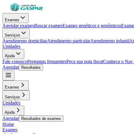
Exames
Agendar exames
Buscar exames
Exames genéticos e genômicos
Exames
Serviços
Atendimento domiciliar
Atendimento particular
Atendimento infantil
At
Unidades
Ajuda
Fale conosco
Perguntas frequentes
Peça sua nota fiscal
Conheça o Nav
Agendar
Resultados
Exames
Serviços
Unidades
Ajuda
Agendar
Resultados de exames
Home
Exames