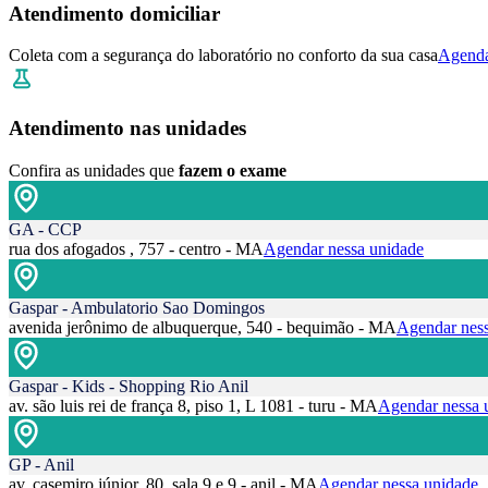
Atendimento domiciliar
Coleta com a segurança do laboratório no conforto da sua casa
Agenda
Atendimento nas unidades
Confira as unidades que
fazem o exame
GA - CCP
rua dos afogados , 757 - centro - MA
Agendar nessa unidade
Gaspar - Ambulatorio Sao Domingos
avenida jerônimo de albuquerque, 540 - bequimão - MA
Agendar ness
Gaspar - Kids - Shopping Rio Anil
av. são luis rei de frança 8, piso 1, L 1081 - turu - MA
Agendar nessa 
GP - Anil
av. casemiro júnior, 80, sala 9 e 9 - anil - MA
Agendar nessa unidade