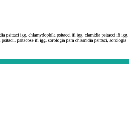
ia psittaci igg, chlamydophila psitacci ifi igg, clamidia psitacci ifi igg,
tacii, psitacose ifi igg, sorologia para chlamidia psittaci, sorologia