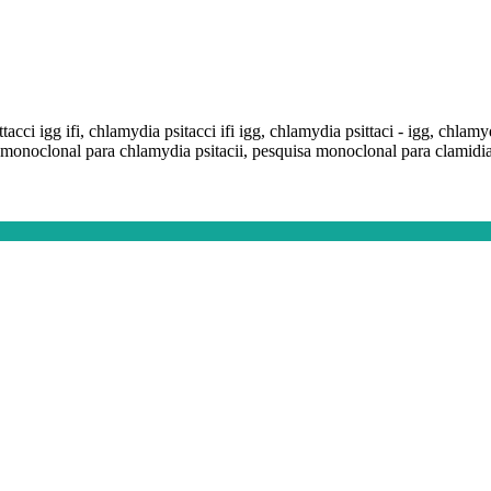
acci igg ifi, chlamydia psitacci ifi igg, chlamydia psittaci - igg, chlamyd
onoclonal para chlamydia psitacii, pesquisa monoclonal para clamidia psi