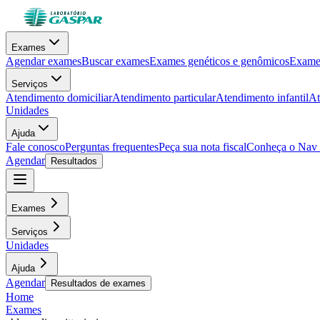
Exames
Agendar exames
Buscar exames
Exames genéticos e genômicos
Exames
Serviços
Atendimento domiciliar
Atendimento particular
Atendimento infantil
At
Unidades
Ajuda
Fale conosco
Perguntas frequentes
Peça sua nota fiscal
Conheça o Nav
Agendar
Resultados
Exames
Serviços
Unidades
Ajuda
Agendar
Resultados de exames
Home
Exames