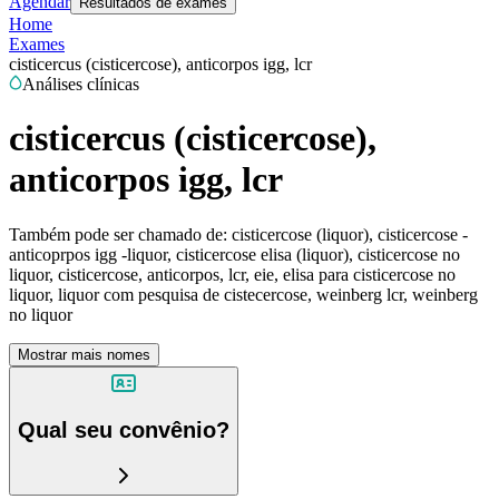
Agendar
Resultados de exames
Home
Exames
cisticercus (cisticercose), anticorpos igg, lcr
Análises clínicas
cisticercus (cisticercose),
anticorpos igg, lcr
Também pode ser chamado de:
cisticercose (liquor), cisticercose -
anticoprpos igg -liquor, cisticercose elisa (liquor), cisticercose no
liquor, cisticercose, anticorpos, lcr, eie, elisa para cisticercose no
liquor, liquor com pesquisa de cistecercose, weinberg lcr, weinberg
no liquor
Mostrar mais nomes
Qual seu convênio?