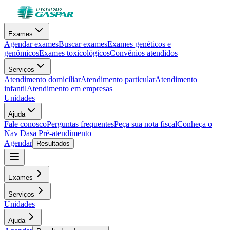
Exames
Agendar exames
Buscar exames
Exames genéticos e
genômicos
Exames toxicológicos
Convênios atendidos
Serviços
Atendimento domiciliar
Atendimento particular
Atendimento
infantil
Atendimento em empresas
Unidades
Ajuda
Fale conosco
Perguntas frequentes
Peça sua nota fiscal
Conheça o
Nav Dasa
Pré-atendimento
Agendar
Resultados
Exames
Serviços
Unidades
Ajuda