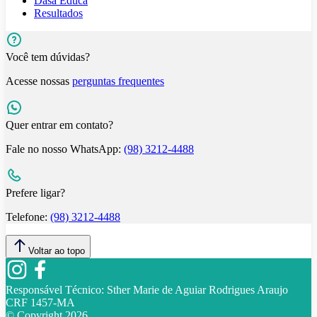
Dasa Educa
Resultados
Você tem dúvidas?
Acesse nossas
perguntas frequentes
Quer entrar em contato?
Fale no nosso WhatsApp:
(98) 3212-4488
Prefere ligar?
Telefone:
(98) 3212-4488
Voltar ao topo
Responsável Técnico:
Sther Marie de Aguiar Rodrigues Araujo
CRF 1457-MA
© Copyright
2026