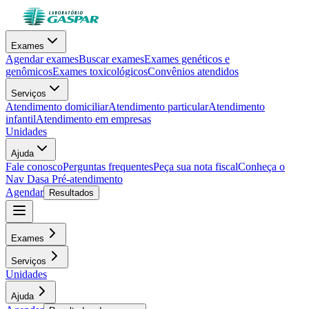
Exames
Agendar exames
Buscar exames
Exames genéticos e
genômicos
Exames toxicológicos
Convênios atendidos
Serviços
Atendimento domiciliar
Atendimento particular
Atendimento
infantil
Atendimento em empresas
Unidades
Ajuda
Fale conosco
Perguntas frequentes
Peça sua nota fiscal
Conheça o
Nav Dasa
Pré-atendimento
Agendar
Resultados
Exames
Serviços
Unidades
Ajuda