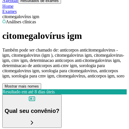
Agendar
Resultados de exames
Home
Exames
citomegalovírus igm
Análises clínicas
citomegalovírus igm
Também pode ser chamado de:
anticorpos anticitomegalovirus -
igm, citomegalovirus (igm ), citomegalovirus igm, citomegalovirus-
igm, cmv igm, determinacao anticorpos anti-citomegalovirus igm,
determinacao de anticorpos anti-cmv igm, sorologia para
citomegalovirus igm, sorologia para citomegalovirus, anticorpos
igm, sorologia para cmv igm, citomegalovírus, anticorpos igm, soro
Mostrar mais nomes
Resultado em até
8 dias úteis
Qual seu convênio?