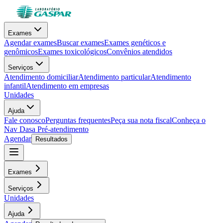
Exames
Agendar exames
Buscar exames
Exames genéticos e
genômicos
Exames toxicológicos
Convênios atendidos
Serviços
Atendimento domiciliar
Atendimento particular
Atendimento
infantil
Atendimento em empresas
Unidades
Ajuda
Fale conosco
Perguntas frequentes
Peça sua nota fiscal
Conheça o
Nav Dasa
Pré-atendimento
Agendar
Resultados
Exames
Serviços
Unidades
Ajuda