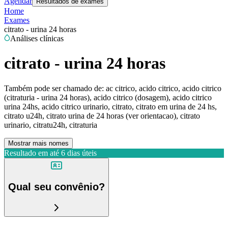
Agendar
Resultados de exames
Home
Exames
citrato - urina 24 horas
Análises clínicas
citrato - urina 24 horas
Também pode ser chamado de:
ac citrico, acido citrico, acido citrico
(citraturia - urina 24 horas), acido citrico (dosagem), acido citrico
urina 24hs, acido citrico urinario, citrato, citrato em urina de 24 hs,
citrato u24h, citrato urina de 24 horas (ver orientacao), citrato
urinario, citratu24h, citraturia
Mostrar mais nomes
Resultado em até
6 dias úteis
Qual seu convênio?