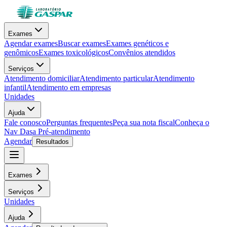
Exames
Agendar exames
Buscar exames
Exames genéticos e
genômicos
Exames toxicológicos
Convênios atendidos
Serviços
Atendimento domiciliar
Atendimento particular
Atendimento
infantil
Atendimento em empresas
Unidades
Ajuda
Fale conosco
Perguntas frequentes
Peça sua nota fiscal
Conheça o
Nav Dasa
Pré-atendimento
Agendar
Resultados
Exames
Serviços
Unidades
Ajuda