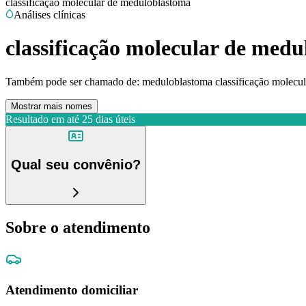
classificação molecular de meduloblastoma
Análises clínicas
classificação molecular de med
Também pode ser chamado de:
meduloblastoma classificação molecu
Mostrar mais nomes
Resultado em até
25 dias úteis
Qual seu convênio?
Sobre o atendimento
Atendimento domiciliar