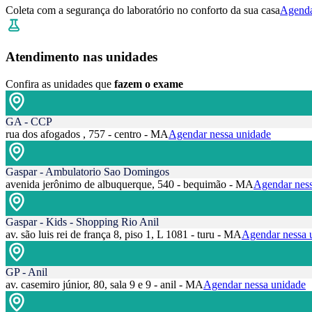
Coleta com a segurança do laboratório no conforto da sua casa
Agenda
Atendimento nas unidades
Confira as unidades que
fazem o exame
GA - CCP
rua dos afogados , 757 - centro - MA
Agendar nessa unidade
Gaspar - Ambulatorio Sao Domingos
avenida jerônimo de albuquerque, 540 - bequimão - MA
Agendar ness
Gaspar - Kids - Shopping Rio Anil
av. são luis rei de frança 8, piso 1, L 1081 - turu - MA
Agendar nessa 
GP - Anil
av. casemiro júnior, 80, sala 9 e 9 - anil - MA
Agendar nessa unidade