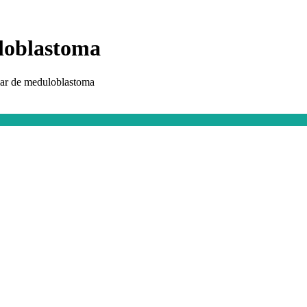
uloblastoma
lar de meduloblastoma