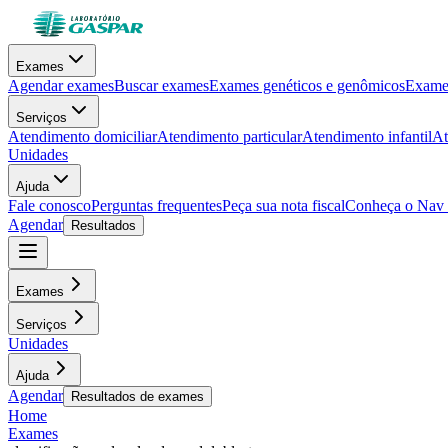
Exames
Agendar exames
Buscar exames
Exames genéticos e genômicos
Exames
Serviços
Atendimento domiciliar
Atendimento particular
Atendimento infantil
At
Unidades
Ajuda
Fale conosco
Perguntas frequentes
Peça sua nota fiscal
Conheça o Nav
Agendar
Resultados
Exames
Serviços
Unidades
Ajuda
Agendar
Resultados de exames
Home
Exames