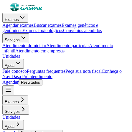
Exames
Agendar exames
Buscar exames
Exames genéticos e
genômicos
Exames toxicológicos
Convênios atendidos
Serviços
Atendimento domiciliar
Atendimento particular
Atendimento
infantil
Atendimento em empresas
Unidades
Ajuda
Fale conosco
Perguntas frequentes
Peça sua nota fiscal
Conheça o
Nav Dasa
Pré-atendimento
Agendar
Resultados
Exames
Serviços
Unidades
Ajuda