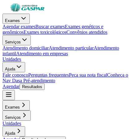
Exames
Agendar exames
Buscar exames
Exames genéticos e
genômicos
Exames toxicológicos
Convênios atendidos
Serviços
Atendimento domiciliar
Atendimento particular
Atendimento
infantil
Atendimento em empresas
Unidades
Ajuda
Fale conosco
Perguntas frequentes
Peça sua nota fiscal
Conheça o
Nav Dasa
Pré-atendimento
Agendar
Resultados
Exames
Serviços
Unidades
Ajuda