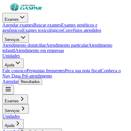
Exames
Agendar exames
Buscar exames
Exames genéticos e
genômicos
Exames toxicológicos
Convênios atendidos
Serviços
Atendimento domiciliar
Atendimento particular
Atendimento
infantil
Atendimento em empresas
Unidades
Ajuda
Fale conosco
Perguntas frequentes
Peça sua nota fiscal
Conheça o
Nav Dasa
Pré-atendimento
Agendar
Resultados
Exames
Serviços
Unidades
Ajuda