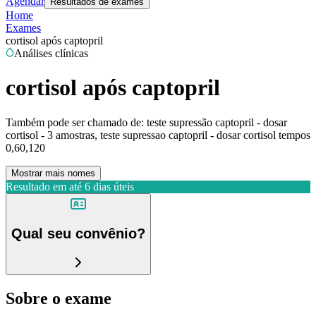
Agendar
Resultados de exames
Home
Exames
cortisol após captopril
Análises clínicas
cortisol após captopril
Também pode ser chamado de:
teste supressão captopril - dosar
cortisol - 3 amostras, teste supressao captopril - dosar cortisol tempos
0,60,120
Mostrar mais nomes
Resultado em até
6 dias úteis
Qual seu convênio?
Sobre o exame