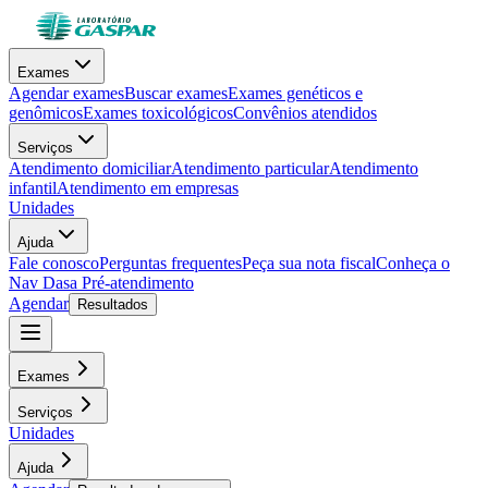
Exames
Agendar exames
Buscar exames
Exames genéticos e
genômicos
Exames toxicológicos
Convênios atendidos
Serviços
Atendimento domiciliar
Atendimento particular
Atendimento
infantil
Atendimento em empresas
Unidades
Ajuda
Fale conosco
Perguntas frequentes
Peça sua nota fiscal
Conheça o
Nav Dasa
Pré-atendimento
Agendar
Resultados
Exames
Serviços
Unidades
Ajuda